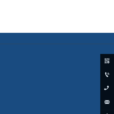


0086-0531-55856188

+86 13356663090

esellbuy@shanzuogroup.cn