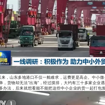
以来，山东多地港口不仅一舱难求，运费更是高企。中小微
“
”，
单，货物却无法
出海
经过摸排，大约有三
十多家企业遇
多办法，后来就想看能不能把这些中小企业的货一起打包