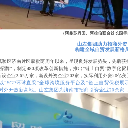
（阿曼苏丹国、阿拉伯联合酋长国等
山左集团助力招商外资
构建全域自贸发展新格
试验区济南片区获批两周年以来，呈现良好发展势头，先后获
招牌”，制定480项改革创新措施，推出“链上自贸”数字化
设企业2.65万家，新设外资企业202家，实际利用外资20亿
以”SGP环球直采”全球跨境服务平台及“链上自贸保税
对外开放新高地。
山左集团为济南市招商引资企业20余家